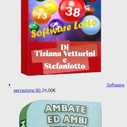
Software
percezione 90
25,00
€