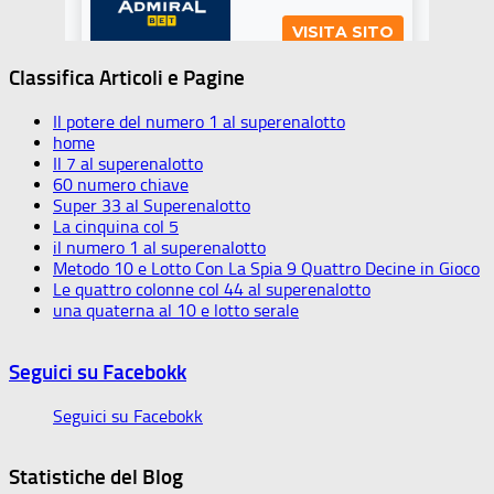
Classifica Articoli e Pagine
Il potere del numero 1 al superenalotto
home
Il 7 al superenalotto
60 numero chiave
Super 33 al Superenalotto
La cinquina col 5
il numero 1 al superenalotto
Metodo 10 e Lotto Con La Spia 9 Quattro Decine in Gioco
Le quattro colonne col 44 al superenalotto
una quaterna al 10 e lotto serale
Seguici su Facebokk
Seguici su Facebokk
Statistiche del Blog