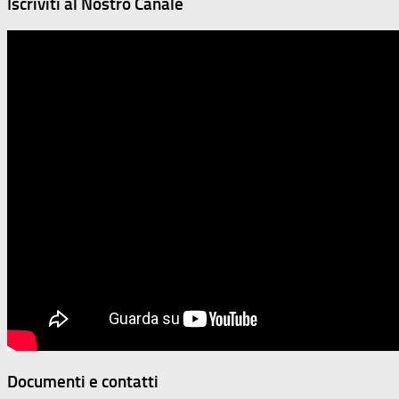
Iscriviti al Nostro Canale
Documenti e contatti