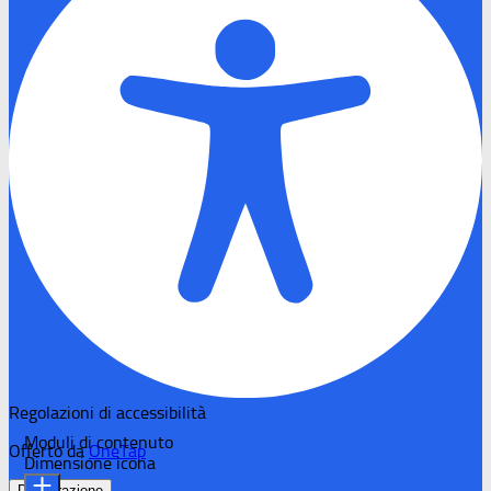
Regolazioni di accessibilità
Moduli di contenuto
Offerto da
OneTap
Dimensione icona
Dichiarazione