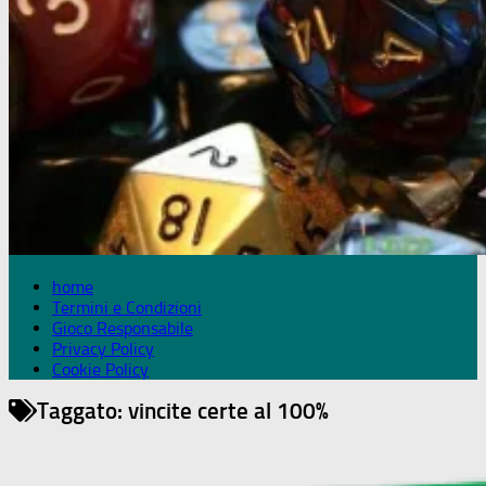
home
Termini e Condizioni
Gioco Responsabile
Privacy Policy
Cookie Policy
Taggato:
vincite certe al 100%