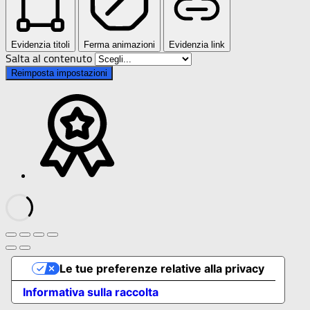
Evidenzia titoli
Ferma animazioni
Evidenzia link
Salta al contenuto
Reimposta impostazioni
Le tue preferenze relative alla privacy
Informativa sulla raccolta