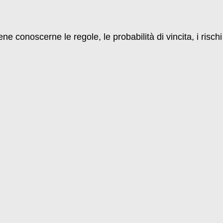
e conoscerne le regole, le probabilità di vincita, i risc