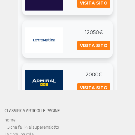
CLASSIFICA ARTICOLI E PAGINE
home
il 3 che fa il 4 al superenalotto
La cinquina col 5