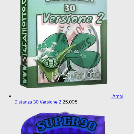
Ambi
Distanza 30 Versione 2
25,00
€