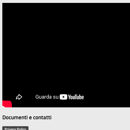
Documenti e contatti
Privacy Policy