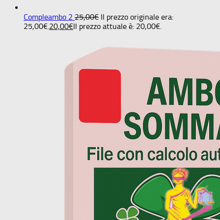
Compleambo 2
25,00
€
Il prezzo originale era:
25,00€.
20,00
€
Il prezzo attuale è: 20,00€.