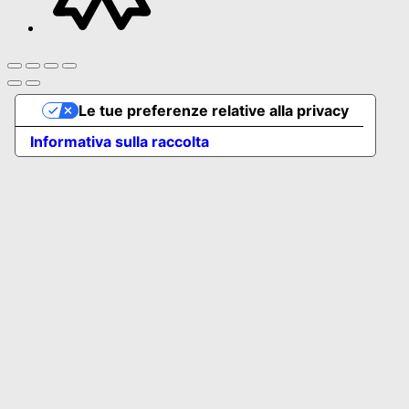
Le tue preferenze relative alla privacy
Informativa sulla raccolta