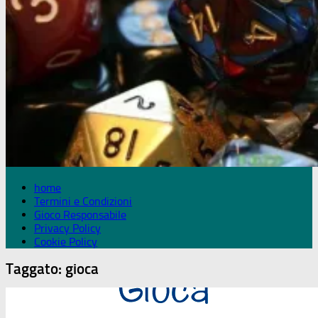
home
Termini e Condizioni
Gioco Responsabile
Privacy Policy
Cookie Policy
Taggato:
gioca