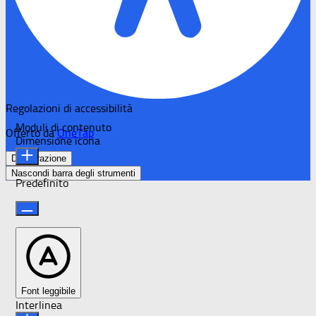
Regolazioni di accessibilità
Moduli di contenuto
Offerto da
OneTap
Dimensione icona
Dichiarazione
Nascondi barra degli strumenti
Predefinito
Font leggibile
Interlinea