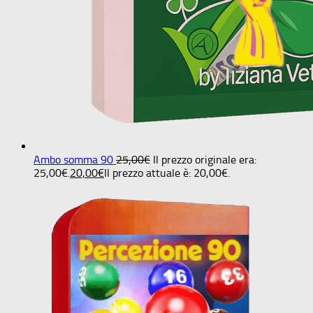
Ambo somma 90
25,00
€
Il prezzo originale era:
25,00€.
20,00
€
Il prezzo attuale è: 20,00€.