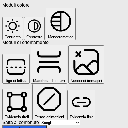
Moduli colore
Contrasto
Contrasto
Monocromatico
Moduli di orientamento
Riga di lettura
Maschera di lettura
Nascondi immagini
Evidenzia titoli
Ferma animazioni
Evidenzia link
Salta al contenuto