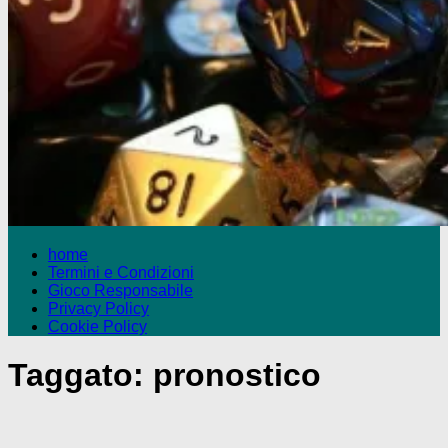
home
Termini e Condizioni
Gioco Responsabile
Privacy Policy
Cookie Policy
Taggato:
pronostico