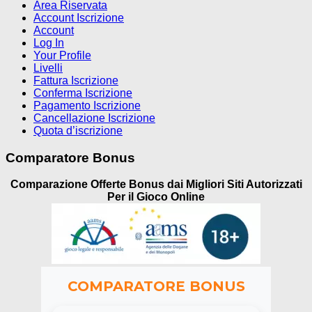
Area Riservata
Account Iscrizione
Account
Log In
Your Profile
Livelli
Fattura Iscrizione
Conferma Iscrizione
Pagamento Iscrizione
Cancellazione Iscrizione
Quota d’iscrizione
Comparatore Bonus
Comparazione Offerte Bonus dai Migliori Siti Autorizzati
Per il Gioco Online