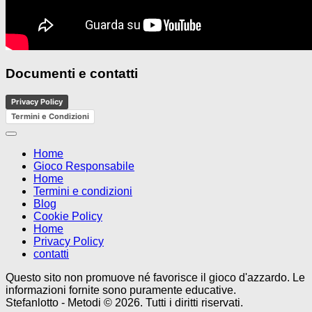
Documenti e contatti
Privacy Policy
Termini e Condizioni
Home
Gioco Responsabile
Home
Termini e condizioni
Blog
Cookie Policy
Home
Privacy Policy
contatti
Questo sito non promuove né favorisce il gioco d'azzardo. Le
informazioni fornite sono puramente educative.
Stefanlotto - Metodi © 2026. Tutti i diritti riservati.