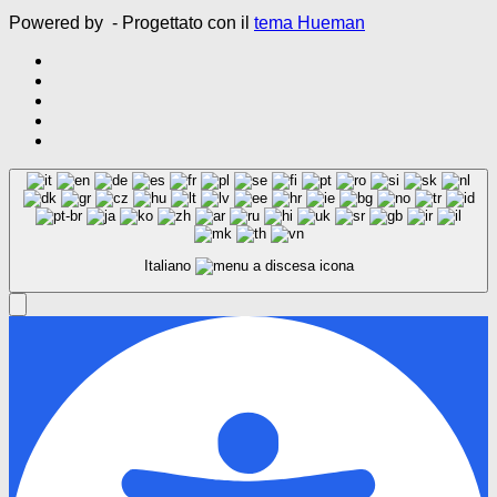
Powered by
- Progettato con il
tema Hueman
Italiano