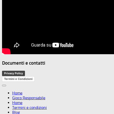
Documenti e contatti
Privacy Policy
Termini e Condizioni
Home
Gioco Responsabile
Home
Termini e condizioni
Blog