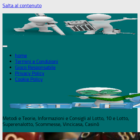
Salta al contenuto
+18 Puoi giocare solo se maggiorenne - 
home
Termini e Condizioni
Gioco Responsabile
Privacy Policy
Cookie Policy
Metodi e Teorie, Informazioni e Consigli al Lotto, 10 e Lotto,
Superenalotto, Scommesse, Vincicasa, Casinò