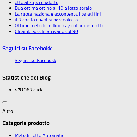
otto al superenalotto
Due ottime ottine al 10 e lotto serale
La ruota nazionale accontenta i palati fini
il 3 che fa il 4 al superenalotto
Ottimo metodo million day col numero otto
Gli ambi secchi arrivano col 90
Seguici su Facebokk
Seguici su Facebokk
Statistiche del Blog
478.063 click
Altro
Categorie prodotto
Metodi Lotto Automatici