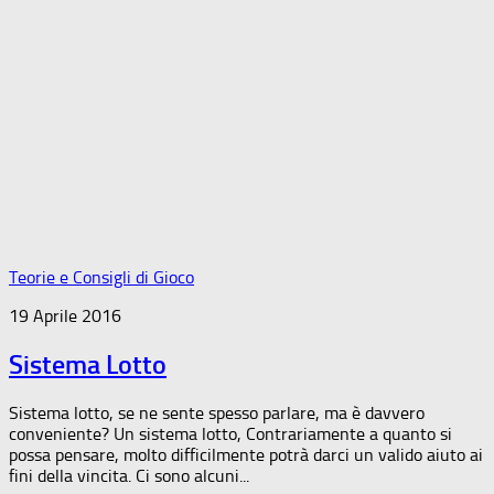
Teorie e Consigli di Gioco
19 Aprile 2016
Sistema Lotto
Sistema lotto, se ne sente spesso parlare, ma è davvero
conveniente? Un sistema lotto, Contrariamente a quanto si
possa pensare, molto difficilmente potrà darci un valido aiuto ai
fini della vincita. Ci sono alcuni...