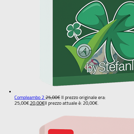
Compleambo 2
25,00
€
Il prezzo originale era:
25,00€.
20,00
€
Il prezzo attuale è: 20,00€.