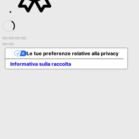
Le tue preferenze relative alla privacy
Informativa sulla raccolta