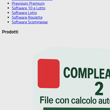
Previsioni Premium
Software 10 e Lotto
Software Lotto
Software Roulette
Software Scommesse
Prodotti