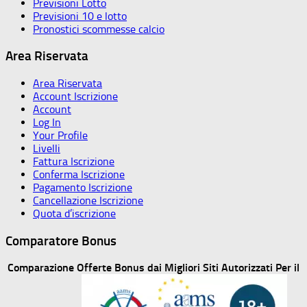
Previsioni Lotto
Previsioni 10 e lotto
Pronostici scommesse calcio
Area Riservata
Area Riservata
Account Iscrizione
Account
Log In
Your Profile
Livelli
Fattura Iscrizione
Conferma Iscrizione
Pagamento Iscrizione
Cancellazione Iscrizione
Quota d’iscrizione
Comparatore Bonus
Comparazione Offerte Bonus dai Migliori Siti Autorizzati Per il