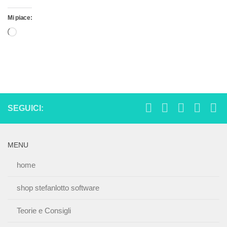
Mi piace:
SEGUICI:
MENU
home
shop stefanlotto software
Teorie e Consigli