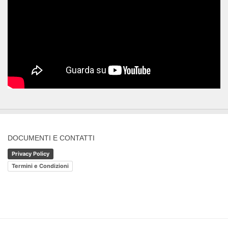
DOCUMENTI E CONTATTI
Privacy Policy
Termini e Condizioni