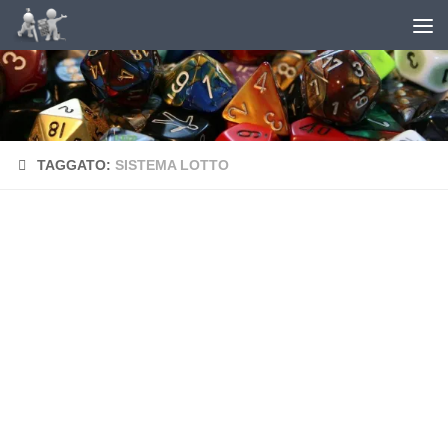
+18 Puoi giocare solo se maggiorenne - Il gioco
Salta al contenuto
può causare dipendenza patologica -
Consulta le
probabilità di vincita sito ADM
TAGGATO:
SISTEMA LOTTO