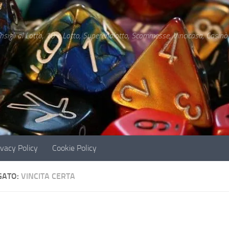
e - Il gioco può causare dipendenza patologica - Co
nsigli al Lotto, 10 e Lotto, Superenalotto, Scommesse, Vincicasa, Casinò
ivacy Policy
Cookie Policy
GATO:
VINCITA CERTA