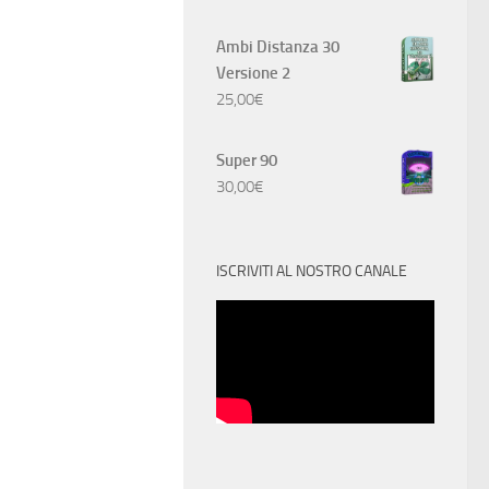
Ambi Distanza 30
Versione 2
25,00
€
Super 90
30,00
€
ISCRIVITI AL NOSTRO CANALE