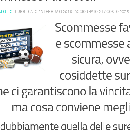
NLOTTO
· PUBBLICATO
23 FEBBRAIO 2016
· AGGIORNATO
21 AGOSTO 2025
Scommesse fav
e scommesse a 
sicura, ovve
cosiddette sur
he ci garantiscono la vincita
ma cosa conviene megl
ndubbiamente quella delle sur