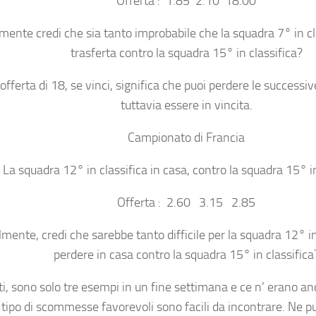
Offerta : 1.85 2.10 18.00
mente credi che sia tanto improbabile che la squadra 7° in cla
trasferta contro la squadra 15° in classifica?
offerta di 18, se vinci, significa che puoi perdere le succes
tuttavia essere in vincita.
Campionato di Francia
La squadra 12° in classifica in casa, contro la squadra 15° in
Offerta : 2.60 3.15 2.85
mente, credi che sarebbe tanto difficile per la squadra 12° in
perdere in casa contro la squadra 15° in classifica
i, sono solo tre esempi in un fine settimana e ce n’ erano a
tipo di scommesse favorevoli sono facili da incontrare. Ne pu