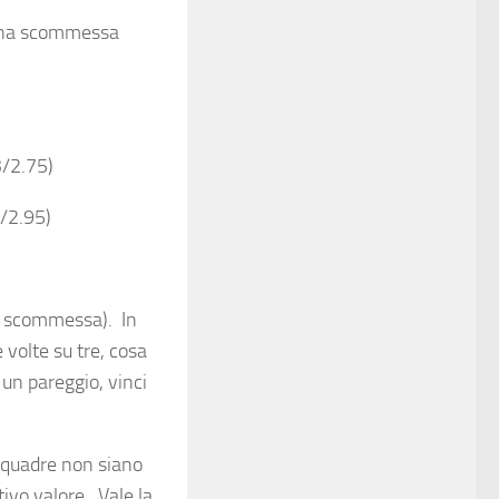
 una scommessa
3/2.75)
/2.95)
 di scommessa). In
 volte su tre, cosa
un pareggio, vinci
 squadre non siano
tivo valore. Vale la