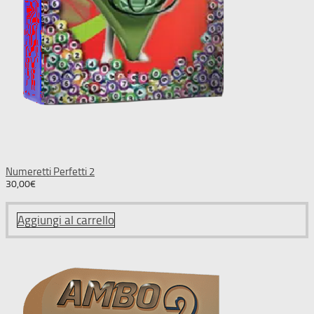
Numeretti Perfetti 2
30,00
€
Aggiungi al carrello