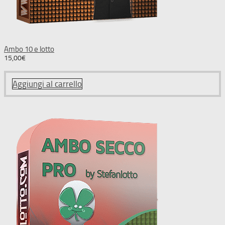
Ambo 10 e lotto
15,00
€
Aggiungi al carrello