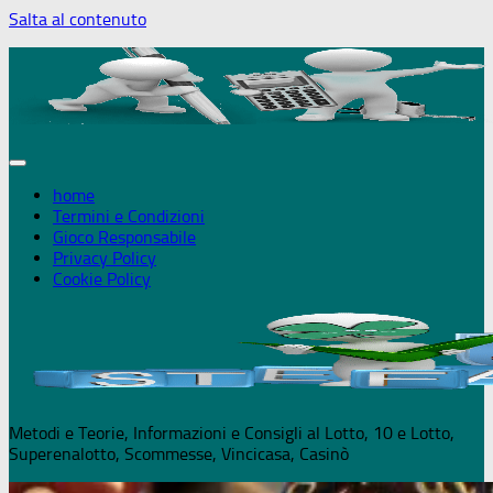
Salta al contenuto
+18 Puoi giocare solo se maggiorenne - 
home
Termini e Condizioni
Gioco Responsabile
Privacy Policy
Cookie Policy
Metodi e Teorie, Informazioni e Consigli al Lotto, 10 e Lotto,
Superenalotto, Scommesse, Vincicasa, Casinò