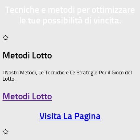
Tecniche e metodi per ottimizzare
le tue possibilità di vincita.
Metodi Lotto
I Nostri Metodi, Le Tecniche e Le Strategie Per il Gioco del
Lotto.
Metodi Lotto
Visita La Pagina