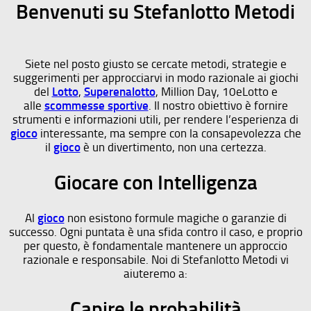
Benvenuti su Stefanlotto Metodi
Siete nel posto giusto se cercate metodi, strategie e
suggerimenti per approcciarvi in modo razionale ai giochi
del
Lotto
,
Superenalotto
, Million Day, 10eLotto e
alle
scommesse sportive
. Il nostro obiettivo è fornire
strumenti e informazioni utili, per rendere l’esperienza di
gioco
interessante, ma sempre con la consapevolezza che
il
gioco
è un divertimento, non una certezza.
Giocare con Intelligenza
Al
gioco
non esistono formule magiche o garanzie di
successo. Ogni puntata è una sfida contro il caso, e proprio
per questo, è fondamentale mantenere un approccio
razionale e responsabile. Noi di Stefanlotto Metodi vi
aiuteremo a:
Capire le probabilità