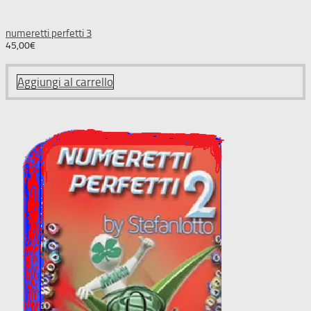
numeretti perfetti 3
45,00
€
Aggiungi al carrello