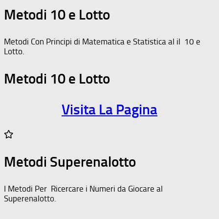
Metodi 10 e Lotto
Metodi Con Principi di Matematica e Statistica al il 10 e
Lotto.
Metodi 10 e Lotto
Visita La Pagina
Metodi Superenalotto
I Metodi Per Ricercare i Numeri da Giocare al
Superenalotto.