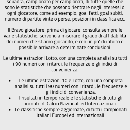
squadra, campionato per campionati, di tutte quelle che
sono le statistiche che possono rientrare negli interessi di
ogni giocatore, come ad esempio, goal fatti, goal subiti,
numero di partite vinte o perse, posizioni in classifica ecc.
Il Bravo giocatore, prima di giocare, consulta sempre le
varie statistiche, servono a misurare il grado di affidabilità
dei numeri che stiamo giocando, e con un po’ di intuito è
possibile arrivare a determinate conclusioni.
Le ultime estrazioni Lotto, con una completa analisi su tutti
i 90 numeri con i ritardi, le frequenze e gli indici di
convenienza.
Le ultime estrazioni 10 e Lotto, con una completa
analisi su tutti i 90 numeri con i ritardi, le frequenze e
gli indici di convenienza.
I risultati in tempo reale e le statistiche di tutti gli
incontri di Calcio Nazionali ed Internazionali.
Le classifiche sempre aggiornate, di tutti i campionati
Italiani Europei ed Internazionali.