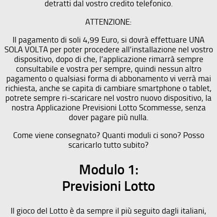
detratti dal vostro credito telefonico.
ATTENZIONE:
Il pagamento di soli 4,99 Euro, si dovrà effettuare UNA
SOLA VOLTA per poter procedere all’installazione nel vostro
dispositivo, dopo di che, l’applicazione rimarrà sempre
consultabile e vostra per sempre, quindi nessun altro
pagamento o qualsiasi forma di abbonamento vi verrà mai
richiesta, anche se capita di cambiare smartphone o tablet,
potrete sempre ri-scaricare nel vostro nuovo dispositivo, la
nostra Applicazione Previsioni Lotto Scommesse, senza
dover pagare più nulla.
Come viene consegnato? Quanti moduli ci sono? Posso
scaricarlo tutto subito?
Modulo 1:
Previsioni Lotto
Il gioco del Lotto è da sempre il più seguito dagli italiani,