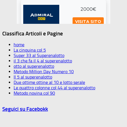
Classifica Articoli e Pagine
home
La cinquina col 5
Super 33 al Superenalotto
il 3 che fa il 4 al superenalotto
otto al superenalotto
Metodo Million Day Numero 10
Il 5 al superenalotto
Due ottime ottine al 10 e lotto serale
Le quattro colonne col 44 al superenalotto
Metodo novina col 90
Seguici su Facebokk