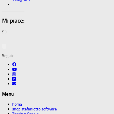
Mi piace:
Caricamento
in
corso…
Seguici:
Menu
home
shop stefanlotto software
Teorie e Consigli