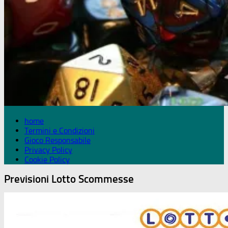
home
Termini e Condizioni
Gioco Responsabile
Privacy Policy
Cookie Policy
Previsioni Lotto Scommesse