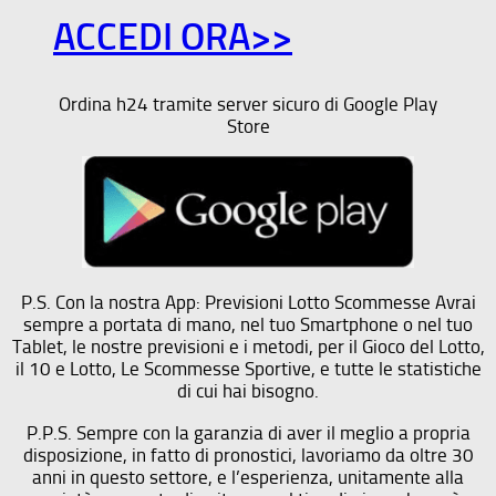
ACCEDI ORA>>
Ordina h24 tramite server sicuro di Google Play
Store
P.S. Con la nostra App: Previsioni Lotto Scommesse Avrai
sempre a portata di mano, nel tuo Smartphone o nel tuo
Tablet, le nostre previsioni e i metodi, per il Gioco del Lotto,
il 10 e Lotto, Le Scommesse Sportive, e tutte le statistiche
di cui hai bisogno.
P.P.S. Sempre con la garanzia di aver il meglio a propria
disposizione, in fatto di pronostici, lavoriamo da oltre 30
anni in questo settore, e l’esperienza, unitamente alla