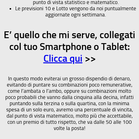
punto di vista statistico e matematico.
Le previsioni 10 e Lotto vengono da noi puntualmente
aggiornate ogni settimana.
E’ quello che mi serve, collegati
col tuo Smartphone o Tablet:
Clicca qui
>>
In questo modo eviterai un grosso dispendio di denaro,
evitando di puntare su combinazioni poco remunerative,
come l’ambata o l’ambo, oppure su combinazioni molto
poco probabili che vanno dalla cinquina alla decina, infatti
puntando sulla terzina o sulla quartina, con la minima
spesa di un solo euro, avremo una percentuale di vincita,
dal punto di vista matematico, molto più che accettabile,
con un premio di tutto rispetto, che va dalle 50 alle 100
volte la posta!