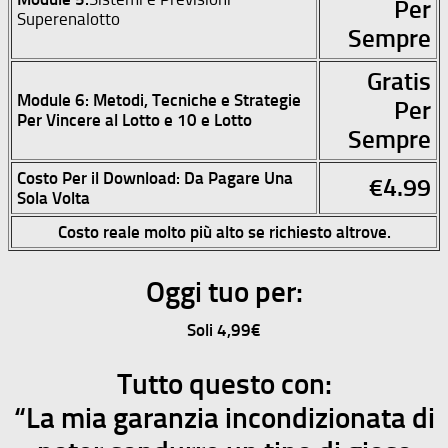
Per
Superenalotto
Sempre
Gratis
Module 6: Metodi, Tecniche e Strategie
Per
Per Vincere al Lotto e 10 e Lotto
Sempre
Costo Per il Download: Da Pagare Una
€4.99
Sola Volta
Costo reale molto più alto se richiesto altrove.
Oggi tuo per:
Soli 4,99€
Tutto questo con:
“La mia garanzia incondizionata di