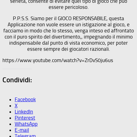
serietà, consente di evitare quel tipo di gioco che può
essere pericoloso.
P.P.S.S. Siamo per il GIOCO RESPONSABILE, questa
Applicazione non vuole essere un istigazione al gioco, e
facciamo in modo che lo stesso, venga inteso ed affrontato
con il puro spirito del divertimento,, impegnando il minimo
indispensabile dal punto di vista economico, per poter
essere sempre dei giocatori razionali.
https://www.youtube.com/watch?v=ZrDvS0ju6us
Condividi:
Facebook
X
LinkedIn
Pinterest
WhatsApp
E-mail
Telegram