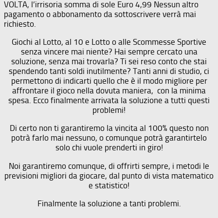
VOLTA, l’irrisoria somma di sole Euro 4,99 Nessun altro
pagamento o abbonamento da sottoscrivere verrà mai
richiesto.
Giochi al Lotto, al 10 e Lotto o alle Scommesse Sportive
senza vincere mai niente? Hai sempre cercato una
soluzione, senza mai trovarla? Ti sei reso conto che stai
spendendo tanti soldi inutilmente? Tanti anni di studio, ci
permettono di indicarti quello che è il modo migliore per
affrontare il gioco nella dovuta maniera, con la minima
spesa. Ecco finalmente arrivata la soluzione a tutti questi
problemi!
Di certo non ti garantiremo la vincita al 100% questo non
potrà farlo mai nessuno, o comunque potrà garantirtelo
solo chi vuole prenderti in giro!
Noi garantiremo comunque, di offrirti sempre, i metodi le
previsioni migliori da giocare, dal punto di vista matematico
e statistico!
Finalmente la soluzione a tanti problemi.