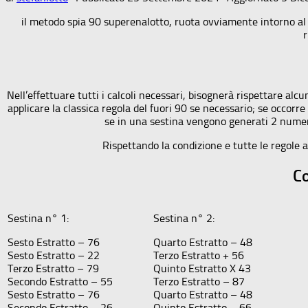
il metodo spia 90 superenalotto, ruota ovviamente intorno al n
r
Nell’effettuare tutti i calcoli necessari, bisognerà rispettare alc
applicare la classica regola del fuori 90 se necessario; se occ
se in una sestina vengono generati 2 numeri 
Rispettando la condizione e tutte le regole a
Co
Sestina n° 1:
Sestina n° 2:
Sesto Estratto – 76
Quarto Estratto – 48
Sesto Estratto – 22
Terzo Estratto + 56
Terzo Estratto – 79
Quinto Estratto X 43
Secondo Estratto – 55
Terzo Estratto – 87
Sesto Estratto – 76
Quarto Estratto – 48
Secondo Estratto – 26
Quinto Estratto – 66