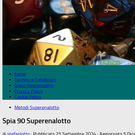
home
Termini e Condizioni
Gioco Responsabile
Privacy Policy
Cookie Policy
Metodi Superenalotto
Spia 90 Superenalotto
di
stefanlotto
· Pubblicato
25 Settembre 2024
· Aggiornato
5 Dic