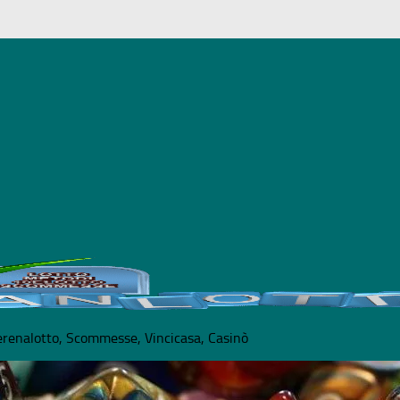
e - Il gioco può causare dipendenza patologica - Co
uperenalotto, Scommesse, Vincicasa, Casinò