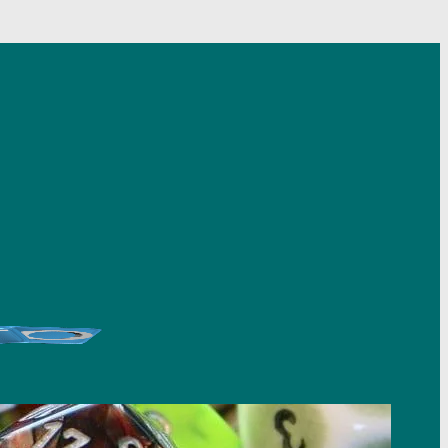
nsulta le
probabilità di vincita sito ADM