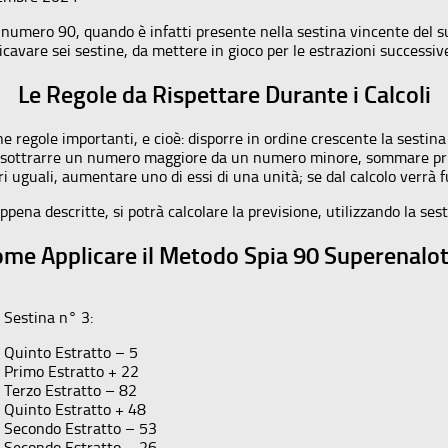
umero 90, quando è infatti presente nella sestina vincente del supe
icavare sei sestine, da mettere in gioco per le estrazioni successiv
Le Regole da Rispettare Durante i Calcoli
une regole importanti, e cioè: disporre in ordine crescente la sestin
orre sottrarre un numero maggiore da un numero minore, sommare p
uguali, aumentare uno di essi di una unità; se dal calcolo verrà fuo
ppena descritte, si potrà calcolare la previsione, utilizzando la ses
me Applicare il Metodo Spia 90 Superenalo
Sestina n° 3:
Quinto Estratto – 5
Primo Estratto + 22
Terzo Estratto – 82
Quinto Estratto + 48
Secondo Estratto – 53
Secondo Estratto – 26