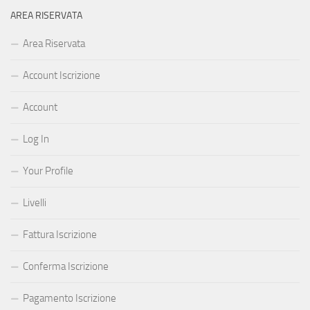
AREA RISERVATA
Area Riservata
Account Iscrizione
Account
Log In
Your Profile
Livelli
Fattura Iscrizione
Conferma Iscrizione
Pagamento Iscrizione