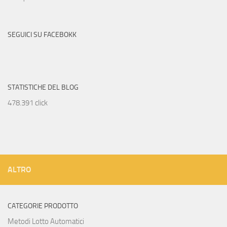
SEGUICI SU FACEBOKK
STATISTICHE DEL BLOG
478.391 click
ALTRO
CATEGORIE PRODOTTO
Metodi Lotto Automatici