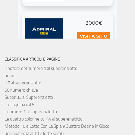
CLASSIFICA ARTICOLI E PAGINE
Il potere del numero 1 al superenalotto
home
Il 7 al superenalotto
60 numero chiave
Super 33 al Superenalotto
La cinquina col 5
il numero 1 al superenalotto
Le quattro colonne col 44 al superenalotto
Metodo 10 e Lotto Con La Spia 9 Quattro Decine in Gioco
una quaterna al 10 e lotto serale