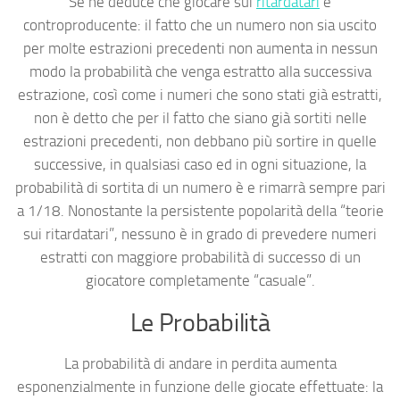
Se ne deduce che giocare sui
ritardatari
è
controproducente: il fatto che un numero non sia uscito
per molte estrazioni precedenti non aumenta in nessun
modo la probabilità che venga estratto alla successiva
estrazione, così come i numeri che sono stati già estratti,
non è detto che per il fatto che siano già sortiti nelle
estrazioni precedenti, non debbano più sortire in quelle
successive, in qualsiasi caso ed in ogni situazione, la
probabilità di sortita di un numero è e rimarrà sempre pari
a 1/18. Nonostante la persistente popolarità della “teorie
sui ritardatari”, nessuno è in grado di prevedere numeri
estratti con maggiore probabilità di successo di un
giocatore completamente “casuale”.
Le Probabilità
La probabilità di andare in perdita aumenta
esponenzialmente in funzione delle giocate effettuate: la