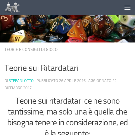
+18 Puoi giocare solo se maggiorenne - Il gioco
Salta al contenuto
può causare dipendenza patologica -
Consulta le
probabilità di vincita sito ADM
TEORIE E CONSIGLI DI GIOCO
Teorie sui Ritardatari
DI
STEFANLOTTO
· PUBBLICATO
26 APRILE 2016
· AGGIORNATO
22
DICEMBRE 2017
Teorie sui ritardatari ce ne sono
tantissime, ma solo una è quella che
bisogna tenere in considerazione, ed
è la seguente: