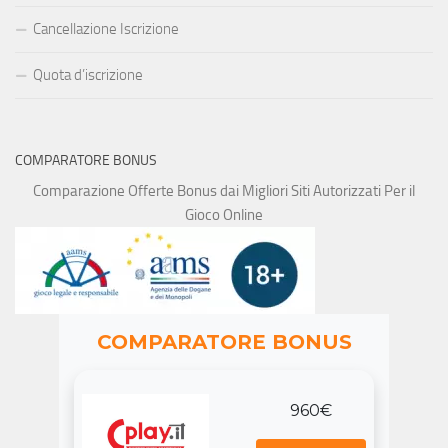
Cancellazione Iscrizione
Quota d’iscrizione
COMPARATORE BONUS
Comparazione Offerte Bonus dai Migliori Siti Autorizzati Per il
Gioco Online